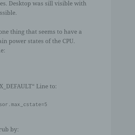
s. Desktop was sill visible with
sible.
 one thing that seems to have a
rtain power states of the CPU.
le:
_DEFAULT“ Line to:
sor.max_cstate=5 
rub by: