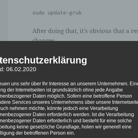
sudo update-grub
After doing that, it’s obvious that a re
changes.
tenschutzerklärung
However, another pr
d: 06.02.2020
suffered from a cras
reuen uns sehr über Ihr Interesse an unserem Unternehmen. Ein
ng der Internetseiten ist grundsätzlich ohne jede Angabe
screen with no text. A
nenbezogener Daten möglich. Sofern eine betroffene Person
dere Services unseres Unternehmens über unsere Internetseite
may be related to th
uch nehmen möchte, könnte jedoch eine Verarbeitung
nenbezogener Daten erforderlich werden. Ist die Verarbeitung
memory clock.
nenbezogener Daten erforderlich und besteht für eine solche
beitung keine gesetzliche Grundlage, holen wir generell eine
lligung der betroffenen Person ein.