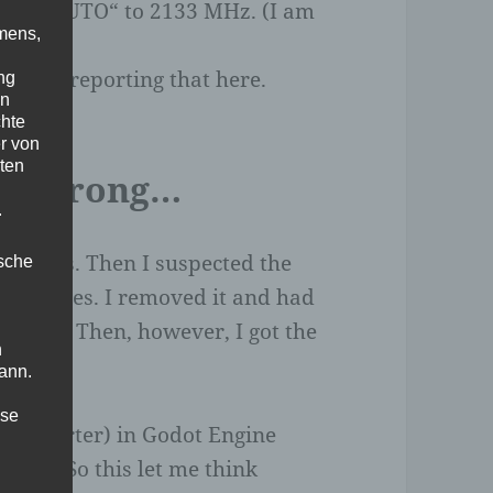
 from „AUTO“ to 2133 MHz. (I am
mens,
les.)
’ll keep reporting that here.
ng
en
chte
r von
ten
 all wrong…
.
freezes. Then I suspected the
ische
he freezes. I removed it and had
reezes. Then, however, I got the
n
ann.
ise
rsonStarter) in Godot Engine
tely. So this let me think