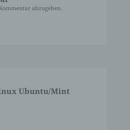
 Kommentar abzugeben.
nen
 das
ung,
inux Ubuntu/Mint
re