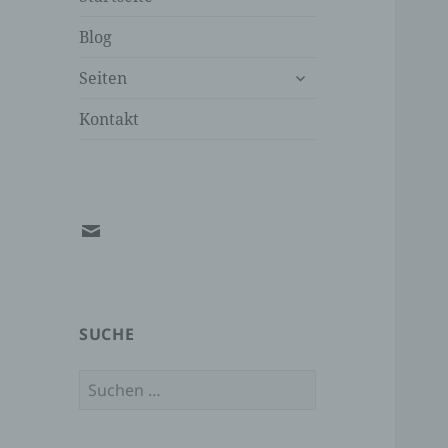
Blog
untermenü
Seiten
öffnen
Kontakt
E-
Mail
an
den
SUCHE
Webmaster
Suchen
nach: