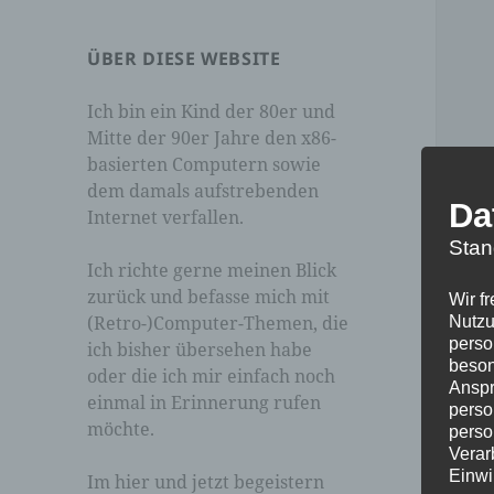
ÜBER DIESE WEBSITE
Ich bin ein Kind der 80er und
Mitte der 90er Jahre den x86-
basierten Computern sowie
dem damals aufstrebenden
Da
Internet verfallen.
Stan
Ich richte gerne meinen Blick
zurück und befasse mich mit
Wir f
(Retro-)Computer-Themen, die
Nutzu
perso
ich bisher übersehen habe
beson
oder die ich mir einfach noch
Anspr
einmal in Erinnerung rufen
perso
möchte.
perso
Verar
Einwi
Im hier und jetzt begeistern