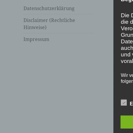
Datenschutzerklärung
Die 
Disclaimer (Rechtliche
die 
Hinweise)
Vero
Grun
Impressum
Date
auch
und 
vora
Wir v
folge
E
a) 
Pers