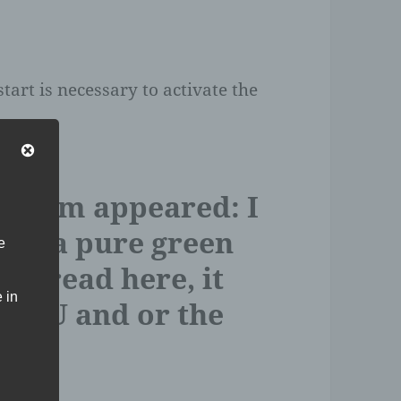
start is necessary to activate the
oblem appeared: I
h to a pure green
e
s I read here, it
 in
e GPU and or the