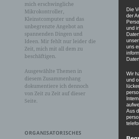
mich erschwingliche
Die V
Mikrokontroller,
der A
Kleinstcomputer und das
Perso
unbegrenzte Angebot an
und i
spannenden Dingen und
Daten
Ideen. Mir fehlt nur leider die
unser
uns e
Zeit, mich mit all dem zu
infor
beschäftigen.
Daten
Ausgewählte Themen in
Wir h
diesem Zusammenhang
und o
dokumentiere ich dennoch
lücke
perso
von Zeit zu Zeit auf dieser
Inter
Seite.
aufwe
Aus d
perso
telef
ORGANISATORISCHES
Beg