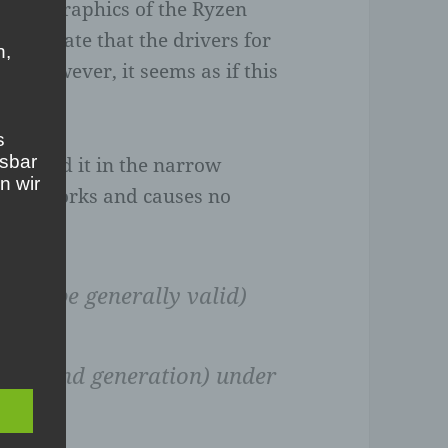
grated graphics of the Ryzen
ngs state that the drivers for
n,
le. However, it seems as if this
s
esbar
d placed it in the narrow
n wir
oject works and causes no
dn’t be generally valid)
yzen (2nd generation) under
.
ch