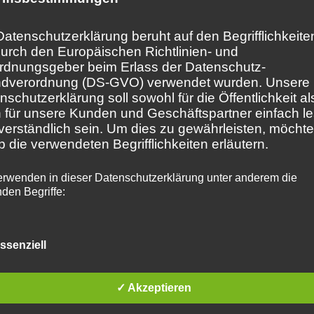
about things I’ve read about the inte
2200G under Linux. Two year old posti
Datenschutzerklärung beruht auf den Begrifflichkeite
the IGP of the Ryzens are quite unstab
durch den Europäischen Richtlinien- und
rdnungsgeber beim Erlass der Datenschutz-
is still the case.
dverordnung (DS-GVO) verwendet wurden. Unsere
nschutzerklärung soll sowohl für die Öffentlichkeit al
 für unsere Kunden und Geschäftspartner einfach l
I digged for my old GeForce 560 Ti an
verständlich sein. Um dies zu gewährleisten, möchte
desktop case. So far – the example pr
b die verwendeten Begrifflichkeiten erläutern.
freeze.
erwenden in dieser Datenschutzerklärung unter anderem die
nden Begriffe:
My personal summary so far: (nee
ssenziell
The integrated graphics of the R
personenbezogene Daten
Linux is not stable at the moment
✓ Akzeptieren
onenbezogene Daten sind alle Informationen, die si