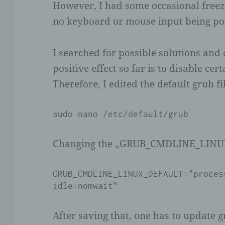
However, I had some occasional freeze
no keyboard or mouse input being pos
I searched for possible solutions and
positive effect so far is to disable ce
Therefore, I edited the default grub fi
sudo nano /etc/default/grub
Changing the „GRUB_CMDLINE_LINUX
GRUB_CMDLINE_LINUX_DEFAULT="proces
idle=nomwait"
After saving that, one has to update g