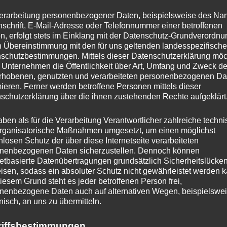
Due to this, I set memory frequency
erarbeitung personenbezogener Daten, beispielsweise des Na
using 2x 8 GB 2400MHz memory modu
nschrift, E-Mail-Adresse oder Telefonnummer einer betroffenen
I cannot say if that finally helps but I
n, erfolgt stets im Einklang mit der Datenschutz-Grundverordnu
n Übereinstimmung mit den für uns geltenden landesspezifisch
schutzbestimmungen. Mittels dieser Datenschutzerklärung mö
 Unternehmen die Öffentlichkeit über Art, Umfang und Zweck de
rhobenen, genutzten und verarbeiteten personenbezogenen Da
Update: No, no, no –
mieren. Ferner werden betroffene Personen mittels dieser
schutzerklärung über die ihnen zustehenden Rechte aufgeklärt
In the meantime I again had sporadic 
aben als für die Verarbeitung Verantwortlicher zahlreiche techn
rganisatorische Maßnahmen umgesetzt, um einen möglichst
USB-Hub I used to be the reason for t
nlosen Schutz der über diese Internetseite verarbeiteten
several operating hours without any f
nenbezogenen Daten sicherzustellen. Dennoch können
netbasierte Datenübertragungen grundsätzlich Sicherheitslücke
decisive hint:
isen, sodass ein absoluter Schutz nicht gewährleistet werden k
iesem Grund steht es jeder betroffenen Person frei,
nenbezogene Daten auch auf alternativen Wegen, beispielswe
I opened an example Project (FirstPe
onisch, an uns zu übermitteln.
(3.2) and the machine crashed immedia
riffsbestimmungen